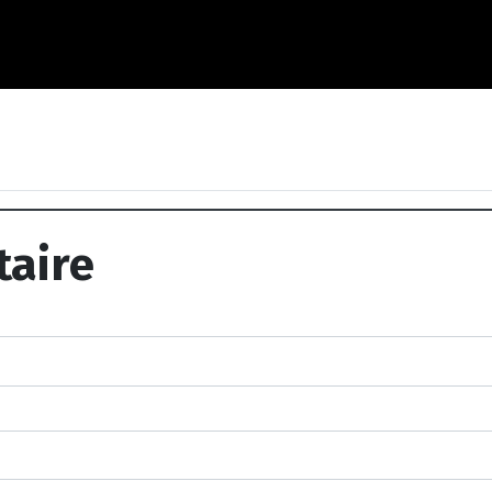
décédée
taire