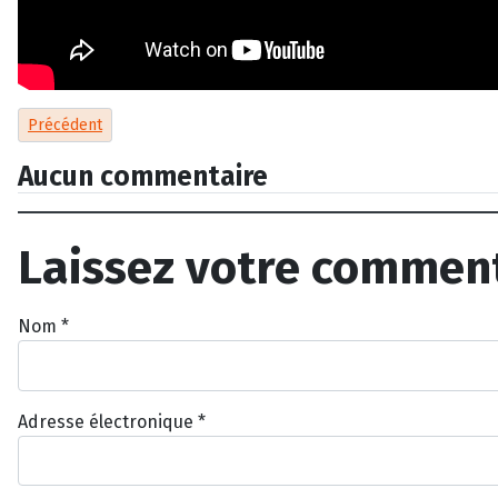
Article précédent : La star canine de la série Hudson et Rex est 
Précédent
Aucun commentaire
Laissez votre commen
Nom
*
Adresse électronique
*