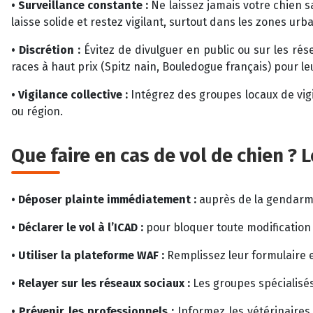
• Surveillance constante :
Ne laissez jamais votre chien s
laisse solide et restez vigilant, surtout dans les zones ur
• Discrétion :
Évitez de divulguer en public ou sur les rése
races à haut prix (Spitz nain, Bouledogue français) pour l
• Vigilance collective :
Intégrez des groupes locaux de vigil
ou région.
Que faire en cas de vol de chien ?
• Déposer plainte immédiatement :
auprès de la gendarmer
• Déclarer le vol à l’ICAD :
pour bloquer toute modification d
• Utiliser la plateforme WAF :
Remplissez leur formulaire e
• Relayer sur les réseaux sociaux :
Les groupes spécialisés
• Prévenir les professionnels :
Informez les vétérinaires,