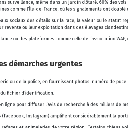
ans surveillance, même dans un jardin clôturé. 60% des vols o
baines comme l’Île-de-France, où les signalements ont doublé 
aux sociaux des détails sur la race, la valeur ou le statut r
eur revente ou leur exploitation dans des élevages clandestin
ance ou des plateformes comme celle de l’association WAF, qui
 Les démarches urgentes
ie ou de la police, en fournissant photos, numéro de puce e
u fichier d’identification.
n ligne pour diffuser l’avis de recherche à des milliers de 
 (Facebook, Instagram) amplifient considérablement la porté
 refuges et animaleries de votre région. Certains chiens vo