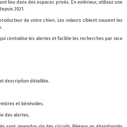
nt lieu dans des espaces privés. En extérieur, utilisez une
depuis 2021.
eproducteur de votre chien. Les voleurs ciblent souvent les
s.
 centralise les alertes et facilite les recherches par race
t description détaillée.
membres et bénévoles.
e des alertes.
lés sont revendus via des circuits illégaux ou abandonnés