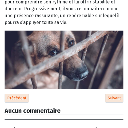
pour comprendre son rythme et lui offrir stabilité et
douceur. Progressivement, il vous reconnaîtra comme
une présence rassurante, un repère fiable sur lequel il
pourra s’appuyer toute sa vie.
Article précédent : Spandau : l’histoire méconnue d’un chien du D
Article sui
Précédent
Suivant
Aucun commentaire