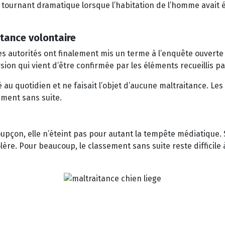
un tournant dramatique lorsque l’habitation de l’homme avait 
itance volontaire
s autorités ont finalement mis un terme à l’enquête ouverte
ersion qui vient d’être confirmée par les éléments recueillis p
é au quotidien et ne faisait l’objet d’aucune maltraitance. Le
sement sans suite.
 soupçon, elle n’éteint pas pour autant la tempête médiatique
ère. Pour beaucoup, le classement sans suite reste difficile 
ien grièvement blessé