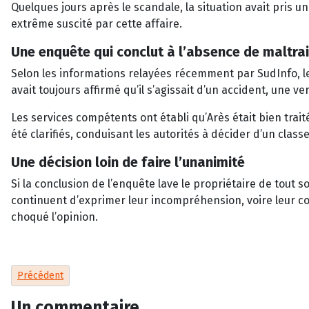
Quelques jours après le scandale, la situation avait pris 
extrême suscité par cette affaire.
Une enquête qui conclut à l’absence de maltra
Selon les informations relayées récemment par SudInfo, le
avait toujours affirmé qu’il s’agissait d’un accident, une v
Les services compétents ont établi qu’Arès était bien trait
été clarifiés, conduisant les autorités à décider d’un clas
Une décision loin de faire l’unanimité
Si la conclusion de l’enquête lave le propriétaire de tout
continuent d’exprimer leur incompréhension, voire leur col
choqué l’opinion.
Article précédent : Amazon sous le feu des critiques après un ch
Précédent
Un commentaire