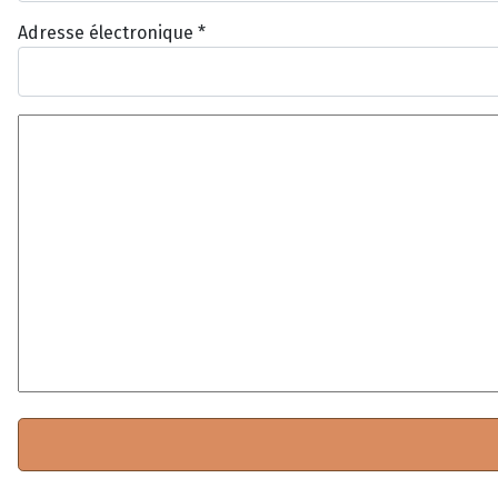
Adresse électronique
*
Texte du commentaire
*
*