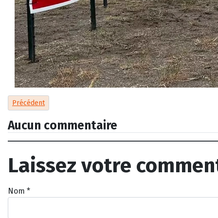
Article précédent : Stop aux feux d’artifice : quand la fête devien
Précédent
Aucun commentaire
Laissez votre commen
Nom
*