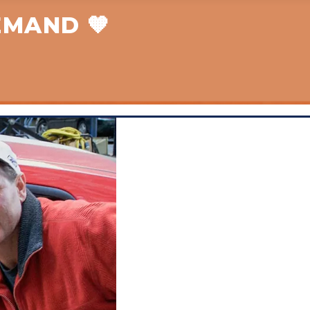
EMAND 🧡